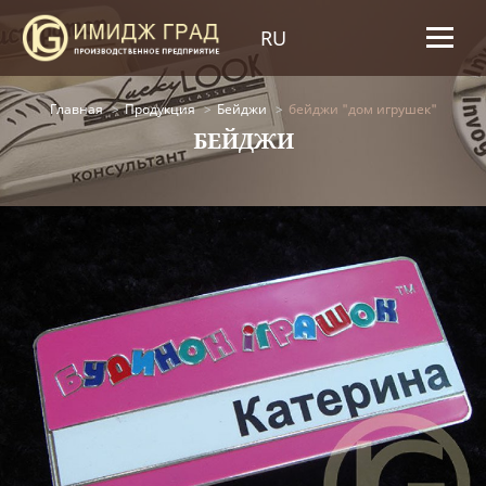
RU
Главная
Продукция
Бейджи
бейджи "дом игрушек"
БЕЙДЖИ