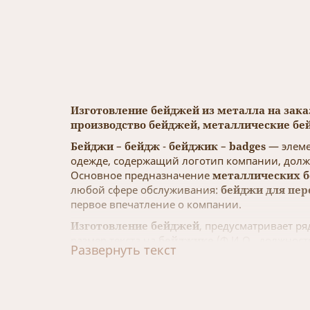
Изготовление бейджей из металла на заказ
производство бейджей, металлические бей
Бейджи
–
бейдж
-
бейджик
–
badges
— элеме
одежде, содержащий логотип компании, долж
Основное предназначение
металлических 
любой сфере обслуживания:
бейджи для пер
первое впечатление о компании.
Изготовление бейджей
, предусматривает ря
размер текста на
бейджике
(Ф.И.О., должност
Развернуть текст
на
бейдже
логотипа, шрифт, цветовое оформ
информации с хорошей читабельностью, само
Бейджи
, важная составляющая стиля сотруд
корпоративный стиль (
корпоративные бей