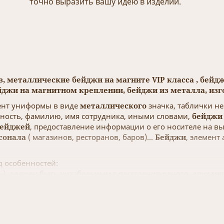
точно выразить вашу идею в изделии.
, металлические бейджи на магните VIP класса , бейд
джи на магнитном креплении, бейджи из металла, изго
нт униформы в виде
металлического
значка, таблички н
ность, фамилию, имя сотрудника, иными словами,
бейджи
бейджей
, предоставление информации о его носителе на вы
сонала
( магазинов, ресторанов, баров)...
Бейджи
, элемент
д особенностей:
ь), должен быть читабельным с расстояния одного, двух ме
ление, строго выдерживая корпоративный стиль компании,
е главное для восприятия и прочтения в
изготовлении бе
ника, вынужденного носить это украшение ежедневно, очен
джи
), тем самым внушал сотруднику, чувство ощущения себ