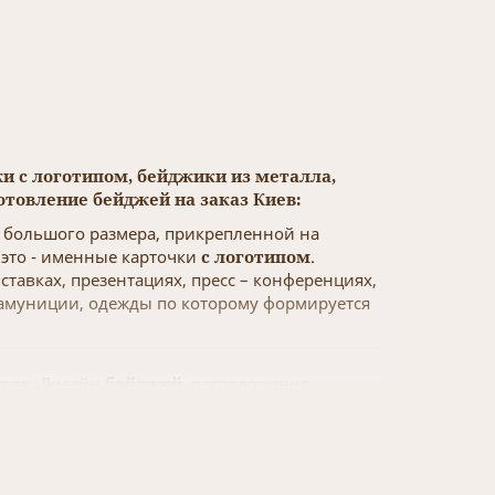
жи с логотипом, бейджики из металла,
товление бейджей на заказ Киев:
е большого размера, прикрепленной на
это - именные карточки
с логотипом
.
ставках, презентациях, пресс – конференциях,
 амуниции, одежды по которому формируется
тров. Дизайн
бейджей
, расположение
 легкое распознание логотипа, минимум
йджей
.
ь важно, что бы
бейдж
поддерживал
я частью своей компании, полноправного