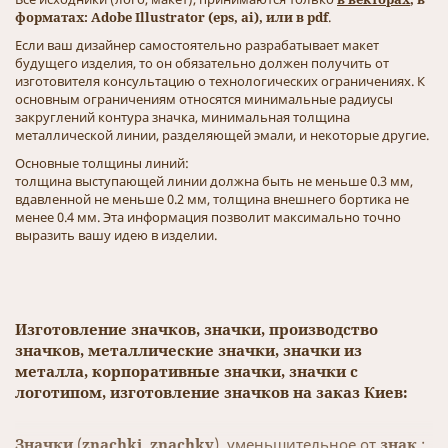
форматах: Adobe Illustrator (eps, ai), или в pdf
.
Если ваш дизайнер самостоятельно разрабатывает макет
будущего изделия, то он обязательно должен получить от
изготовителя консультацию о технологических ограничениях. К
основным ограничениям относятся минимальные радиусы
закруглений контура значка, минимальная толщина
металлической линии, разделяющей эмали, и некоторые другие.
Основные толщины линий:
толщина выступающей линии должна быть не меньше 0.3 мм,
вдавленной не меньше 0.2 мм, толщина внешнего бортика не
менее 0.4 мм. Эта информация позволит максимально точно
выразить вашу идею в изделии.
Изготовление значков, значки, производство
значков, металлические значки, значки из
металла, корпоративные значки, значки с
логотипом, изготовление значков на заказ Киев:
Значки
(
znachki
,
znachky
), уменьшительное от
знак
: