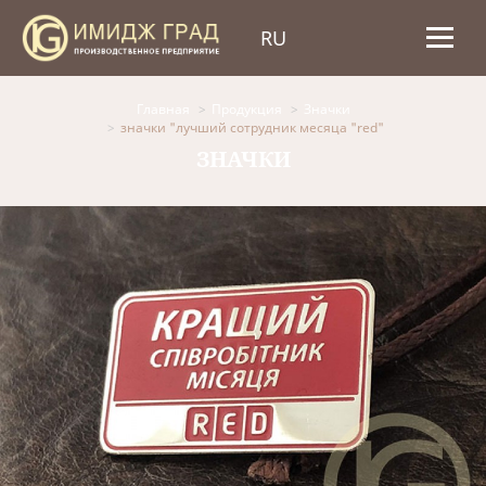
RU
Главная
Продукция
Значки
значки "лучший сотрудник месяца "red"
ЗНАЧКИ