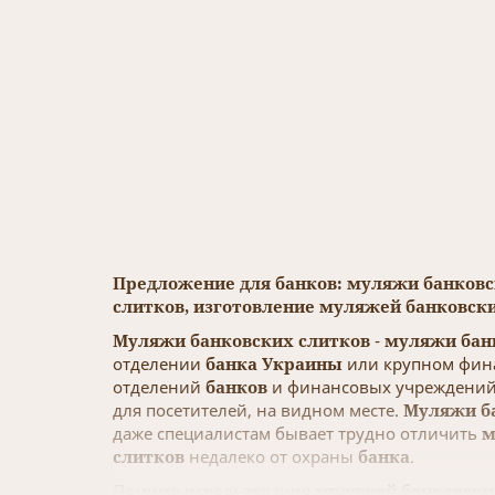
Предложение для банков: муляжи банковс
слитков, изготовление муляжей банковски
Муляжи банковских слитков
-
муляжи банк
отделении
банка Украины
или крупном фин
отделений
банков
и финансовых учреждени
для посетителей, на видном месте.
Муляжи б
даже специалистам бывает трудно отличить
м
слитков
недалеко от охраны
банка
.
Помимо использования
муляжей банковски