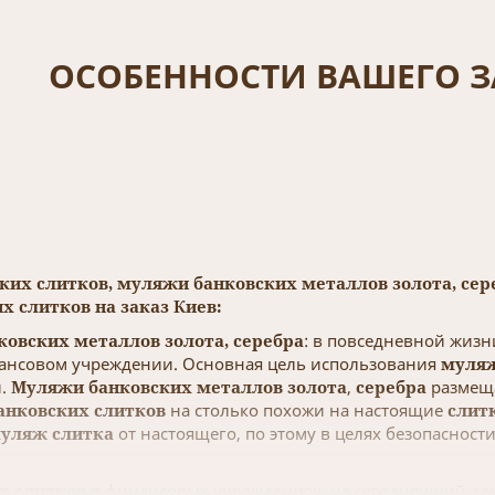
ОСОБЕННОСТИ ВАШЕГО З
ких слитков, муляжи банковских металлов золота, се
х слитков на заказ Киев:
овских металлов золота, серебра
: в повседневной жизн
ансовом учреждении. Основная цель использования
муляж
й.
Муляжи банковских металлов золота
,
серебра
размеща
анковских слитков
на столько похожи на настоящие
слит
уляж слитка
от настоящего, по этому в целях безопасност
х слитков
в финансовых учреждениях, на сегодняшний д