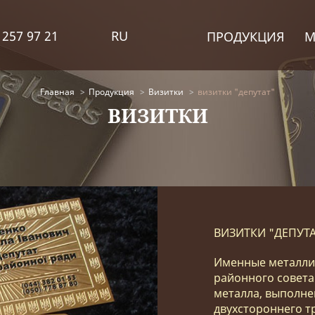
 257 97 21
RU
ПРОДУКЦИЯ
М
Главная
Продукция
Визитки
визитки "депутат"
ВИЗИТКИ
ВИЗИТКИ "ДЕПУТА
Именные металлич
районного совета
металла, выполне
двухстороннего т