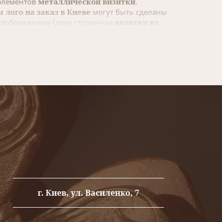
 элементов
металлической визитки
.
 лого на заказ в Киеве
могут быть сделаны
м изображением (двух сторонние
визитки из
- металлической визитке
, информация
едпочтениями владельца. На личной
итные карты)
, как правило, не содержат
 лого, сфера деятельности, перечень
лическая визитка
должна отражать
убо рекламный характер, в основном
тки из металла
используется в бизнесе, на
ентам. При
изготовлении визиток
фирмы и вид её деятельности. В
изготовлении
ки из металла
используется фирменный лого
г. Киев, ул. Василенко, 7
ки
.
металлической визитке
наносится