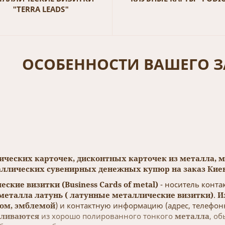
"TERRA LEADS"
ОСОБЕННОСТИ ВАШЕГО З
ических карточек, дисконтных карточек из металла, м
таллических сувенирных денежных купюр на заказ Кие
ские визитки (Business Cards of metal)
- носитель конт
металла латунь ( латунные металлические визитки)
.
И
пом, эмблемой
) и контактную информацию (адрес, телефон
вливаются
из хорошо полированного тонкого
металла
, о