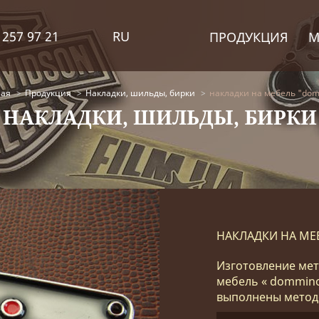
 257 97 21
RU
ПРОДУКЦИЯ
М
ная
Продукция
Накладки, шильды, бирки
накладки на мебель "do
НАКЛАДКИ, ШИЛЬДЫ, БИРКИ
НАКЛАДКИ НА МЕ
Изготовление мет
мебель « dommino
выполнены метод