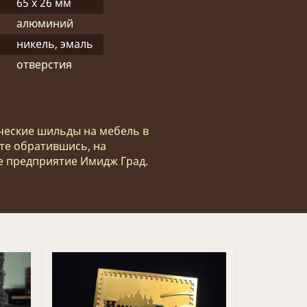
65 х 26 мм
алюминий
никель, эмаль
отверстия
ческие шильды на мебель в
те обратившись, на
 предприятие Имидж Град.