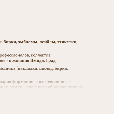
, бирки, эмблемы, лейблы, этикетки,
профессионалов, коллектив
еве - компания Имидж Град
.
абличка
(
накладка, шильд, бирка,
оваров фирменного
изготовления
—
ду, сумки, заводского оборудования, на
ях.
товаре, компании, бренде, параметрах
, подчеркивают
корпоративный стиль и