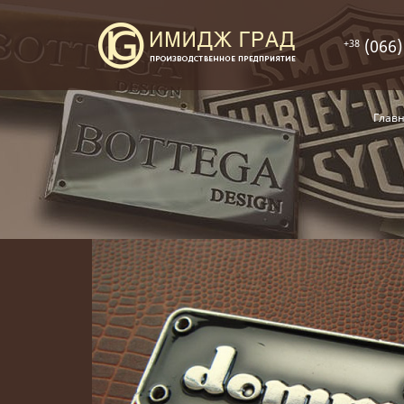
(066)
+38
Глав