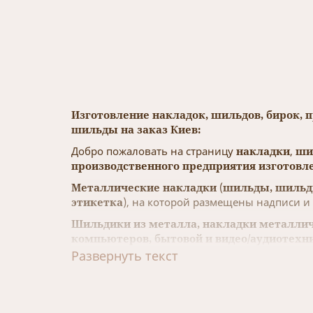
Изготовление накладок, шильдов, бирок, 
шильды на заказ Киев:
Добро пожаловать на страницу
накладки
,
ши
производственного предприятия изготовле
Металлические накладки
(
шильды, шильд
этикетка
), на которой размещены надписи и
Шильдики из металла, накладки металли
компьютеров, бытовой и видео/аудиотехни
бутылки, предметов интерьера, мебели, 
Развернуть текст
С помощью
металлических шильд, накладо
изделия, услугах.
Металлические накладки, шильды, бирки,