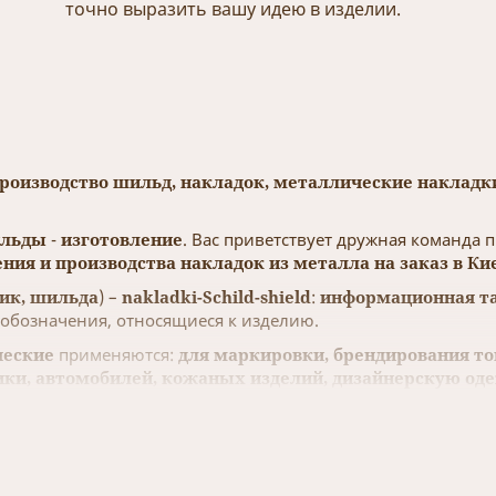
точно выразить вашу идею в изделии.
производство шильд, накладок, металлические накладки
льды
-
изготовление
. Вас приветствует дружная команда 
ния и производства накладок из металла на заказ в Ки
ик, шильда
) –
nakladki-Schild-shield
:
информационная т
 обозначения, относящиеся к изделию.
ческие
применяются:
для маркировки, брендирования т
ки, автомобилей, кожаных изделий, дизайнерскую одеж
сувенирной продукции
в рекламных и информационных цел
к, бирок
, Вы сможете преподнести любую информацию – о 
 эмблемы, лейблы, этикетки
, несут рекламный характер