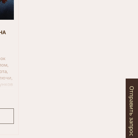
НА
лок
пом,
ота,
ключи,
сунков
Отправить запрос
мы,
льно
но
 антик
цо с