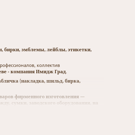
, бирки, эмблемы, лейблы, этикетки,
профессионалов, коллектив
еве - компания Имидж Град
.
абличка
(
накладка, шильд, бирка,
оваров фирменного
изготовления
—
ду, сумки, заводского оборудования, на
ях.
товаре, компании, бренде, параметрах
, подчеркивают
корпоративный стиль и