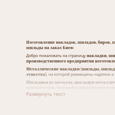
Изготовление накладок, шильдов, бирок, 
шильды на заказ Киев:
Добро пожаловать на страницу
накладки
,
ши
производственного предприятия изготовле
Металлические накладки
(
шильды, шильд
этикетка
), на которой размещены надписи и
Шильдики из металла, накладки металли
компьютеров, бытовой и видео/аудиотехни
бутылки, предметов интерьера, мебели, 
Развернуть текст
С помощью
металлических шильд, накладо
изделия, услугах.
Металлические накладки, шильды, бирки,