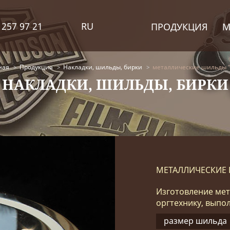
 257 97 21
RU
ПРОДУКЦИЯ
М
ная
Продукция
Накладки, шильды, бирки
металлические шильды "i
НАКЛАДКИ, ШИЛЬДЫ, БИРКИ
МЕТАЛЛИЧЕСКИЕ 
Изготовление мет
оргтехнику, выпо
размер шильда