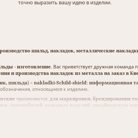
точно выразить вашу идею в изделии.
производство шильд, накладок, металлические накладки
льды
-
изготовление
. Вас приветствует дружная команда 
ния и производства накладок из металла на заказ в Ки
ик, шильда
) –
nakladki-Schild-shield
:
информационная т
 обозначения, относящиеся к изделию.
ческие
применяются:
для маркировки, брендирования т
ки, автомобилей, кожаных изделий, дизайнерскую одеж
сувенирной продукции
в рекламных и информационных цел
к, бирок
, Вы сможете преподнести любую информацию – о 
 эмблемы, лейблы, этикетки
, несут рекламный характер