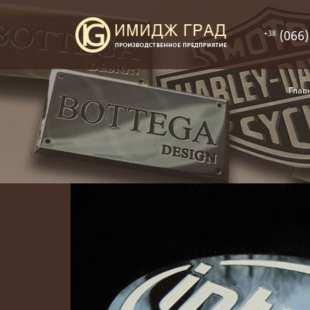
(066)
+38
Глав