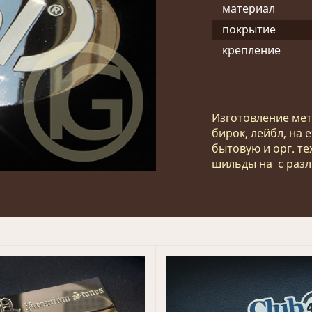
материал
покрытие
крепление
Изготовление мет
бирок, лейбл, на 
бытовую и орг. те
шильды на с раз