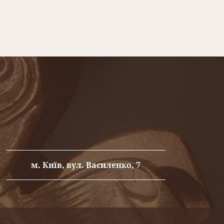
ьєф, краю зображуваних символів рівні й
довищах,
латунні таблички
виразні і
лу
прослужать Вам довгі роки при
ою поверхнею, на яку наноситься зображення
ірмова символіка (логотип), назва організації,
влі і служать для надання інформації про
мпанії.
Фасадна табличка з металу
, це Ваша
лу
витонченого відтінку золота або срібла,
исується в самий дорогий інтер'єр, але і
м. Київ, вул. Василенко, 7
ні таблички
виглядають стильно і дорого,
и яскравому переливу
металу
на
табличці
.
міщуючи
замовлення на виготовлення
ої будівлі і інтер'єру, підкреслять