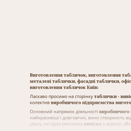
Виготовлення табличок, виготовлення табл
металеві таблички, фасадні таблички, офіс
виготовлення табличок Київ:
Ласкаво просимо на сторінку
таблички - вив
колектив
виробничого підприємства вигото
Основний напрямок діяльності
виробничого 
найкрасивіші і довговічні, вони створюють від
увагу, не одна рекламна
вивіска
з акрилу, або