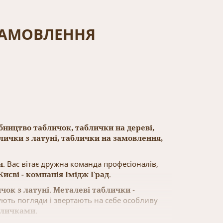
ЗАМОВЛЕННЯ
ництво табличок, таблички на дереві,
блички з латуні, таблички на замовлення,
и
. Вас вітає дружна команда професіоналів,
иєві - компанія Імідж Град
.
чок з латуні
.
Металеві таблички
-
ють погляди і звертають на себе особливу
бличками
.