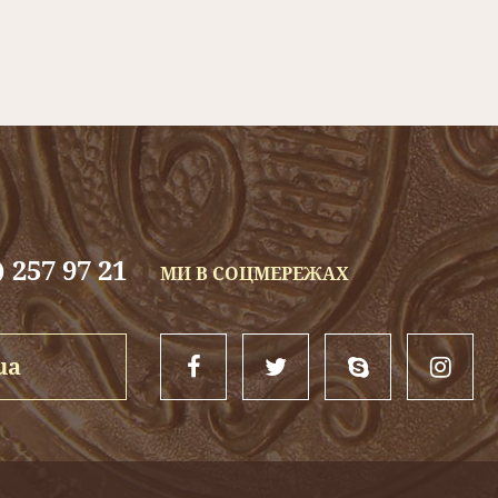
n of brass
) - це класика часу,
таблички
мають виражений рел
привабливий золотий відлив.
високу стійкість до корозії в атмосфері і агресивних сере
таблички
: нікелем, хромом, або золотом,
таблички з мета
бличці
красивий відтінок
металу
.
щого рівня якості, з ідеально рівною, дзеркально-глянсов
ладнанням. Зазвичай на
фасадній табличці
розміщується: ф
садні таблички
призначені для розміщення на
фасаді
буді
 257 97 21
МИ В СОЦМЕРЕЖАХ
вселяє повагу. підкреслює респектабельність, солідність ко
 років, прикрашаючи
фасад
будівлі блиском, переливом
мета
вачам.
ua
інний інформаційний, рекламний продукт, який не тільки вп
 закликаючи клієнта відвідати Ваш заклад.
Металеві фасад
и денному, так і в вечірньому світлі, виділяючись завдяк
айомство з Вами починається саме з
таблички
, з цього роз
блички з металу
які ідеально впишуться до
фасаду
будь-як