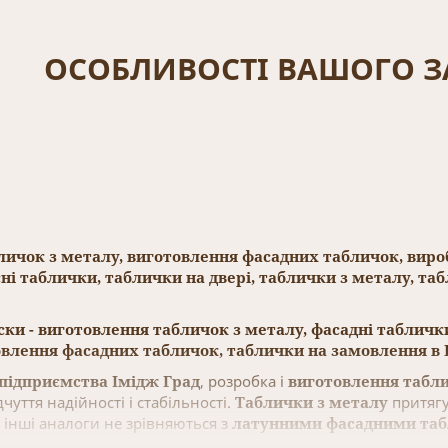
ОСОБЛИВОСТІ ВАШОГО 
ичок з металу, виготовлення фасадних табличок, вироб
ні таблички, таблички на двері, таблички з металу, та
іски - виготовлення табличок з металу, фасадні табличк
влення фасадних табличок, таблички на замовлення в К
підприємства Імідж Град
, розробка і
виготовлення табли
чуття надійності і стабільності.
Таблички з металу
притягу
 інші аналоги не зрівняються з
латунними фасадними та